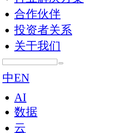
合作伙伴
投资者关系
关于我们
中
EN
AI
数据
云