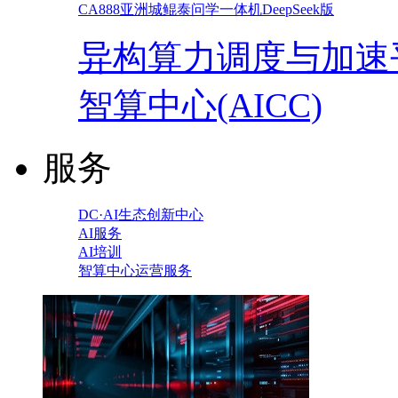
CA888亚洲城鲲泰问学一体机DeepSeek版
异构算力调度与加速
智算中心(AICC)
服务
DC·AI生态创新中心
AI服务
AI培训
智算中心运营服务