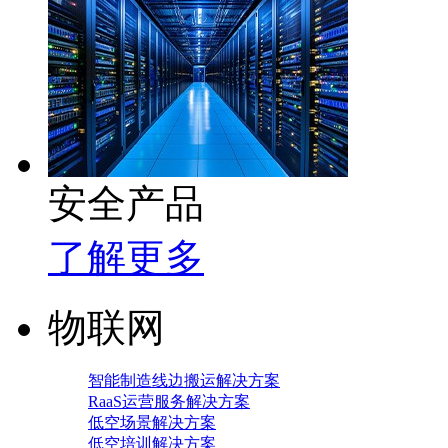
安全产品
了解更多
物联网
智能制造线边搬运解决方案
RaaS运营服务解决方案
低空场景解决方案
低空培训解决方案