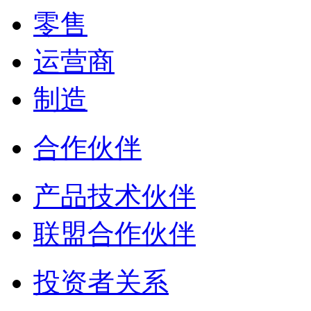
零售
运营商
制造
合作伙伴
产品技术伙伴
联盟合作伙伴
投资者关系