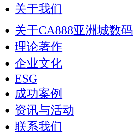
关于我们
关于CA888亚洲城数码
理论著作
企业文化
ESG
成功案例
资讯与活动
联系我们