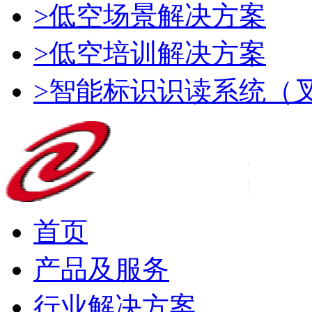
>低空场景解决方案
>低空培训解决方案
>智能标识识读系统（
首页
产品及服务
行业解决方案