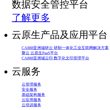
数据安全管控平台
了解更多
云原生产品及应用平台
CA888亚洲城研云 研制一体化工业互联网解决方案
磐云 云原生PaaS平台
CA888亚洲城云印 数字化文印管理平台
云服务
云管理服务
安全服务
基础架构服务
云应用服务
云培训服务