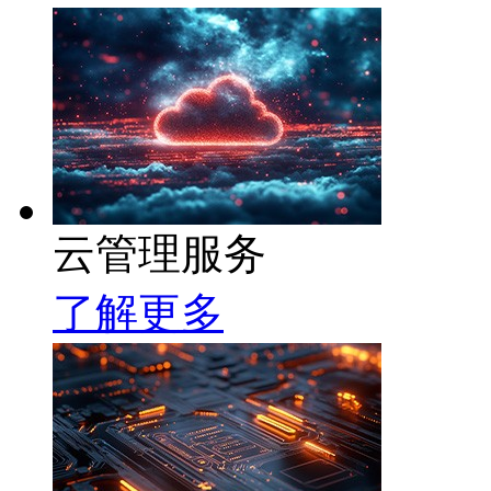
云管理服务
了解更多